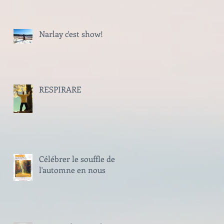
Narlay c'est show!
RESPIRARE
Célébrer le souffle de
l'automne en nous