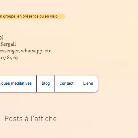
n groupe, en présence ou en visio
9)
e Kergall
essenger, whatsapp, etc.
 07 84 67
iques méditatives
Blog
Contact
Liens
Posts à l'affiche