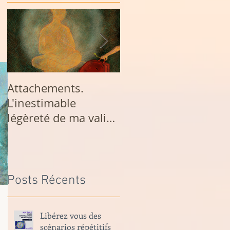
Attachements.
Analyse de rêves à la
L'inestimable
MJC de Dole
légèreté de ma valise
volée.
Posts Récents
Libérez vous des
scénarios répétitifs