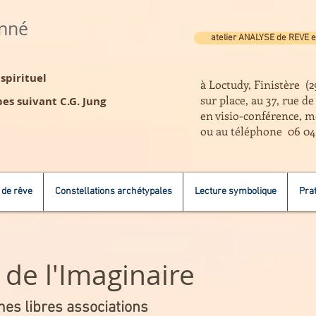
anné
atelier ANALYSE de REVE e
pirituel
à Loctudy, Finistère (2
sur place, au 37, rue d
es suivant C.G. Jung
en visio-conférence, m
ou au téléphone 06 04
 de rêve
Constellations archétypales
Lecture symbolique
Prat
de l'Imaginaire
mes libres associations