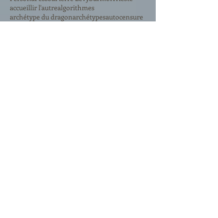
accueillir l'autre
algorithmes
archétype du dragon
archétypes
autocensure
censure
censurer le censeur
chat
codes
compulsion
cyber-démocratie
cyber-psychanalyste
dialogue de sourds
déconnexion
décorum
déni
désir
faucon pèlerin
figures de la Psyché
foule
hallucination de désir
ici et maintenant
identité
inconscient
inconscient collectif
intelligence collective
intuition
karma
lapsus
like
masque
miroir
moi et conscience
mémoire collective
non-agir
parole
phobie
puer aeternus
rites païens
rythme
réalité virtuelle
senex
signifiants
ubiquité
union des contraires
vide médian
Retrouvez-nous
sa vie propre et mes libres
associations