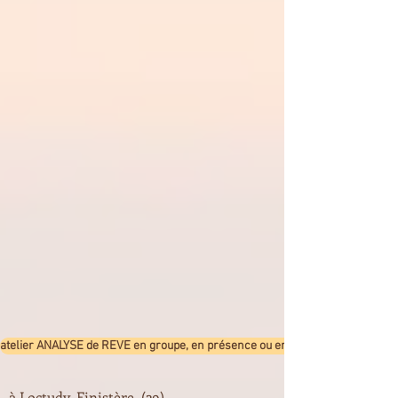
atelier ANALYSE de REVE en groupe, en présence ou en visio
à Loctudy, Finistère (29)