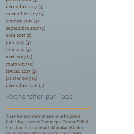
décembre 2017
(3)
3 posts
novembre 2017
(5)
5 posts
octobre 2017
(4)
4 posts
septembre 2017
(3)
3 posts
août 2017
(2)
2 posts
juin 2017
(3)
3 posts
mai 2017
(4)
4 posts
avril 2017
(4)
4 posts
mars 2017
(5)
5 posts
février 2017
(4)
4 posts
janvier 2017
(4)
4 posts
décembre 2016
(5)
5 posts
Rechercher par Tags
"liker"
Amarcord
Anima
Animus
Baiguera
Caffé degli specchi
Dominique Cardon
Fellini
Freud
Jim Harrison
Kafka
Murakami
Ombre
Persona
Pessoa
Pierre Levy
Surmoi
Trieste