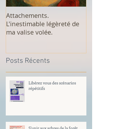
Attachements.
Analyse de rêv
L'inestimable légèreté de
de Dole
ma valise volée.
Posts Récents
Libérez vous des scénarios
répétitifs
S'unir aux arbres de la forêt