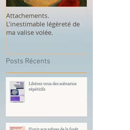
Attachements.
Analyse de rêv
L'inestimable légèreté de
de Dole
ma valise volée.
Posts Récents
Libérez vous des scénarios
répétitifs
S'unir aux arbres de la forêt