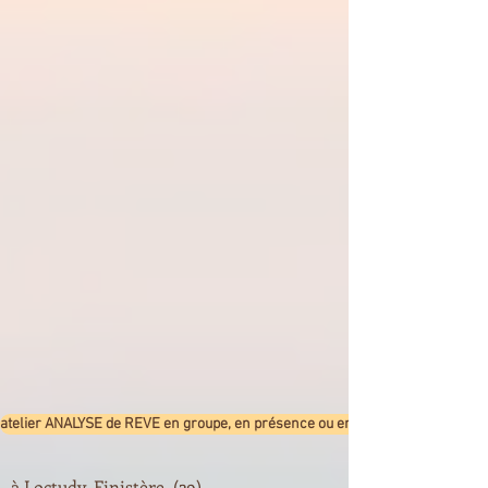
atelier ANALYSE de REVE en groupe, en présence ou en visio
à Loctudy, Finistère (29)