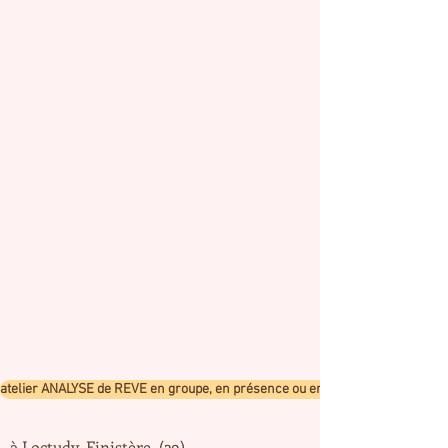
atelier ANALYSE de REVE en groupe, en présence ou en visio
à Loctudy, Finistère (29)