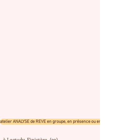
atelier ANALYSE de REVE en groupe, en présence ou en visio
à Loctudy, Finistère (29)