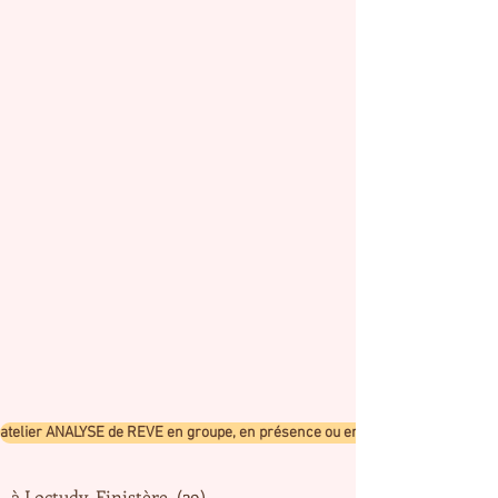
atelier ANALYSE de REVE en groupe, en présence ou en visio
à Loctudy, Finistère (29)