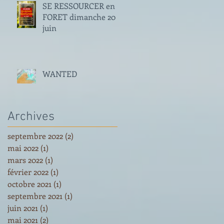
SE RESSOURCER en
FORET dimanche 20
juin
WANTED
Archives
septembre 2022
(2)
2 posts
mai 2022
(1)
1 post
mars 2022
(1)
1 post
février 2022
(1)
1 post
octobre 2021
(1)
1 post
septembre 2021
(1)
1 post
juin 2021
(1)
1 post
mai 2021
(2)
2 posts