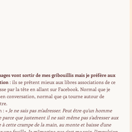
mages vont sortir de mes gribouillis mais je préfère aux 
tion 
: ils se prêtent mieux aux libres associations de ce 
sse par la tête en allant sur Facebook. Normal que je 
s en conversation, normal que ça tourne autour de 
tre.
 : «
 Je ne sais pas m'adresser. Peut être qu'un homme 
 parce que justement il ne sait même pas s'adresser aux 
ge à cette crampe de la main, au monte et baisse d'une 
r une feuille. Je m'imagine que c'est ma voix, l'impulsion 