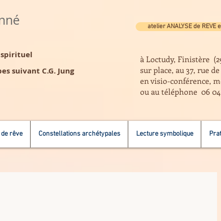
anné
atelier ANALYSE de REVE e
pirituel
à Loctudy, Finistère (2
sur place, au 37, rue d
es suivant C.G. Jung
en visio-conférence, m
ou au téléphone 06 04
 de rêve
Constellations archétypales
Lecture symbolique
Prat