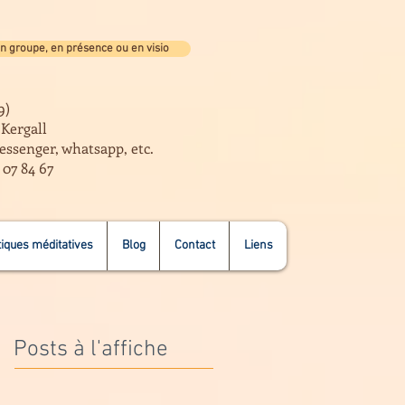
n groupe, en présence ou en visio
9)
e Kergall
essenger, whatsapp, etc.
 07 84 67
iques méditatives
Blog
Contact
Liens
Posts à l'affiche