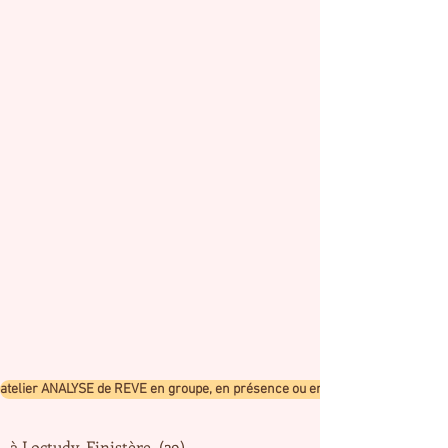
atelier ANALYSE de REVE en groupe, en présence ou en visio
à Loctudy, Finistère (29)