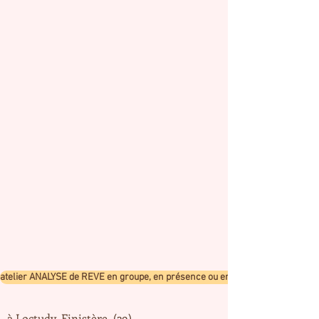
atelier ANALYSE de REVE en groupe, en présence ou en visio
à Loctudy, Finistère (29)