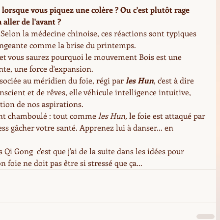
 lorsque vous piquez une colère ? Ou c'est plutôt rage 
 aller de l'avant ?
  Selon la médecine chinoise, ces réactions sont typiques 
changeante comme la brise du printemps. 
 et vous saurez pourquoi le mouvement Bois est une 
te, une force d'expansion. 
sociée au méridien du foie, régi par 
les Hun
, c'est à dire 
scient et de rêves, elle véhicule intelligence intuitive, 
ation de nos aspirations.
ent chamboulé : tout comme
 les Hun,
 le foie est attaqué par 
ress gâcher votre santé. Apprenez lui à danser... en 
Qi Gong  c'est que j'ai de la suite dans les idées pour 
 foie ne doit pas être si stressé que ça...