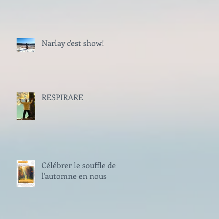
Narlay c'est show!
RESPIRARE
Célébrer le souffle de
l'automne en nous