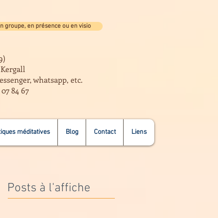
n groupe, en présence ou en visio
9)
e Kergall
essenger, whatsapp, etc.
 07 84 67
iques méditatives
Blog
Contact
Liens
Posts à l'affiche