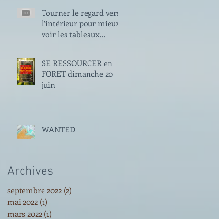
Tourner le regard vers
l’intérieur pour mieux
voir les tableaux...
SE RESSOURCER en
FORET dimanche 20
juin
WANTED
Archives
septembre 2022
(2)
2 posts
mai 2022
(1)
1 post
mars 2022
(1)
1 post