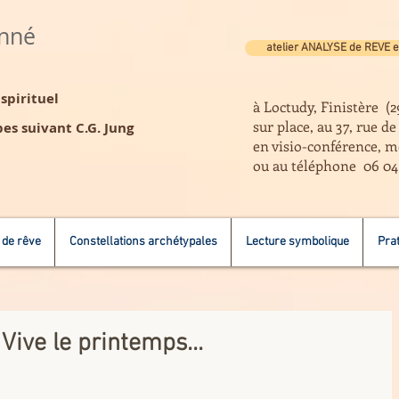
anné
atelier ANALYSE de REVE e
pirituel
à Loctudy, Finistère (2
sur place, au 37, rue d
es suivant C.G. Jung
en visio-conférence, m
ou au téléphone 06 04
 de rêve
Constellations archétypales
Lecture symbolique
Prat
Vive le printemps...