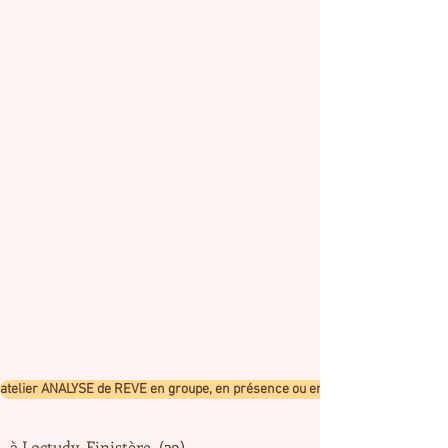
atelier ANALYSE de REVE en groupe, en présence ou en visio
à Loctudy, Finistère (29)